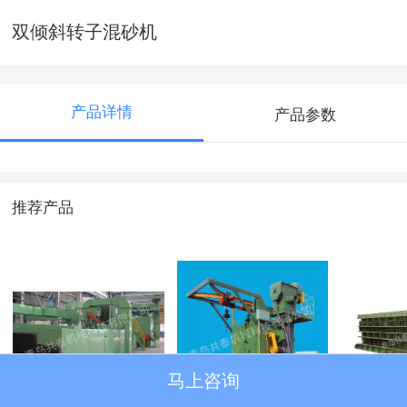
双倾斜转子混砂机
产品详情
产品参数
推荐产品
马上咨询
钢板清理机
吊钩清理机
固定式
落砂机