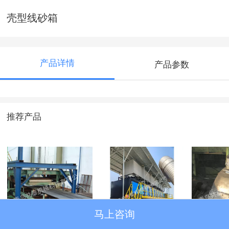
壳型线砂箱
产品详情
产品参数
推荐产品
马上咨询
悬挂式磁选机
沸石吸附脱附+RCO
覆膜砂
蓄热催化燃烧